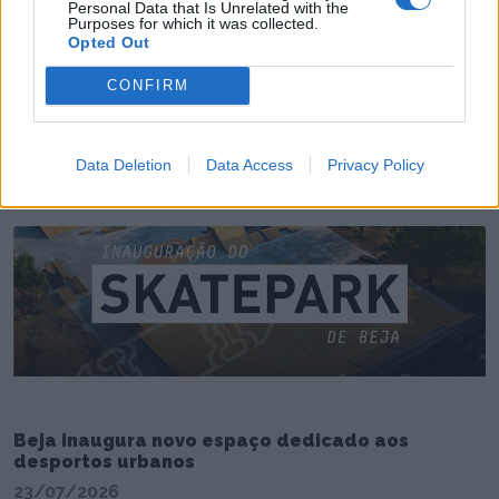
Personal Data that Is Unrelated with the
Purposes for which it was collected.
Opted Out
CONFIRM
Atividade operacional do Comando Distrital de
Beja
24/07/2026
Data Deletion
Data Access
Privacy Policy
Beja inaugura novo espaço dedicado aos
desportos urbanos
23/07/2026